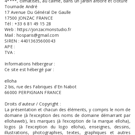
4****, climatisés, au calme, dans un jardin arboré et clôturé
Tournade André
17 Avenue Du Général De Gaulle
17500 JONZAC FRANCE
Tél : +33 6 81 49 15 28
Web : https://jonzacmonstudio.fr
Mail : hosparis@gmail.com
SIREN : 44013635600043
APE :
TVA :
Informations hébergeur :
Ce site est hébergé par :
elloha
2 bis, rue des Fabriques d'En Nabot
66000 PERPIGNAN FRANCE
Droits d'auteur / Copyright :
La présentation et chacun des éléments, y compris le nom de
domaine (à l’exception des noms de domaine démarrant par
ellohaweb), les marques (à l’exception de la marque elloha),
logos (à l’exception du logo elloha), enseignes, dessins,
illustrations, photographies, textes, graphiques et autres