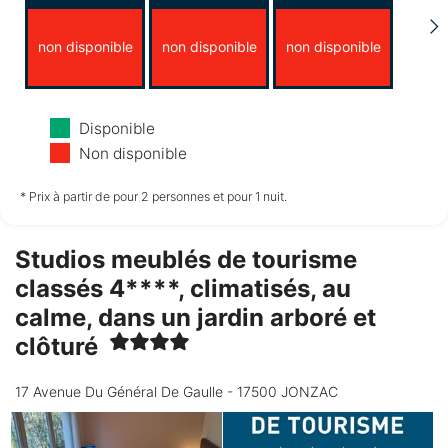
non disponible
non disponible
non disponible
Mercredi
Jeudi
Vendredi
Disponible
12/08
13/08
14/08
Non disponible
non disponible
non disponible
non disponible
* Prix à partir de pour 2 personnes et pour 1 nuit.
Studios meublés de tourisme
Samedi
15/08
classés 4****, climatisés, au
calme, dans un jardin arboré et
non disponible
clôturé
17 Avenue Du Général De Gaulle - 17500 JONZAC