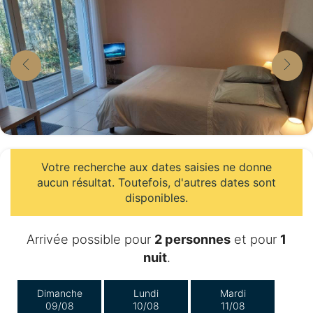
Votre recherche aux dates saisies ne donne
aucun résultat. Toutefois, d'autres dates sont
disponibles.
Arrivée possible pour
2 personnes
et pour
1
nuit
.
Dimanche
Lundi
Mardi
09/08
10/08
11/08